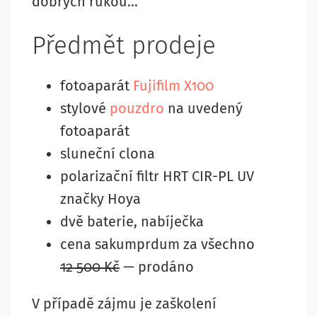
dobrých rukou…
Předmět prodeje
fotoaparát
Fujifilm X100
stylové
pouzdro
na uvedený
fotoaparát
sluneční clona
polarizační filtr HRT CIR-PL UV
značky Hoya
dvě baterie, nabíječka
cena sakumprdum za všechno
12 500 Kč
— prodáno
V případě zájmu je zaškolení