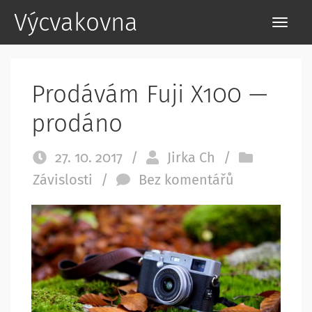
Výcvakovna
Prodávám Fuji X100 —
prodáno
27. 10. 2017
/
Jirka Ch
/
Závislosti
/
Bez komentářů