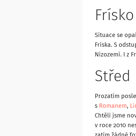
Frísko
Situace se opak
Fríska. S odstu
Nizozemí. I z 
Střed
Prozatím posle
s
Romanem
,
L
Chtěli jsme no
v roce 2010 ne
zatím žádné fo