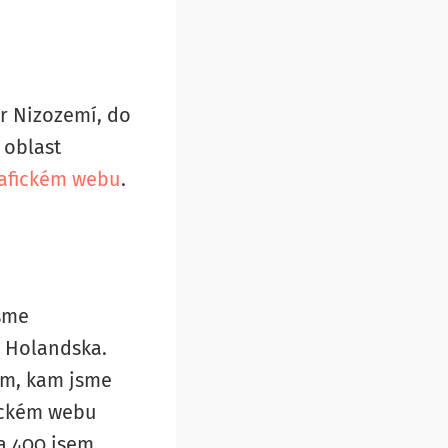
er Nizozemí, do
 oblast
rafickém webu
.
jsme
m Holandska.
am, kam jsme
fickém webu
ca 400 jsem