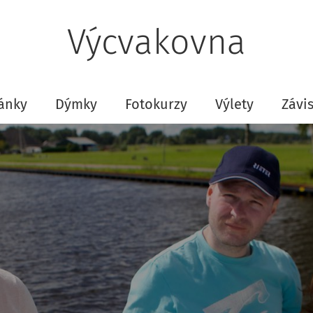
Výcvakovna
ánky
Dýmky
Fotokurzy
Výlety
Závis