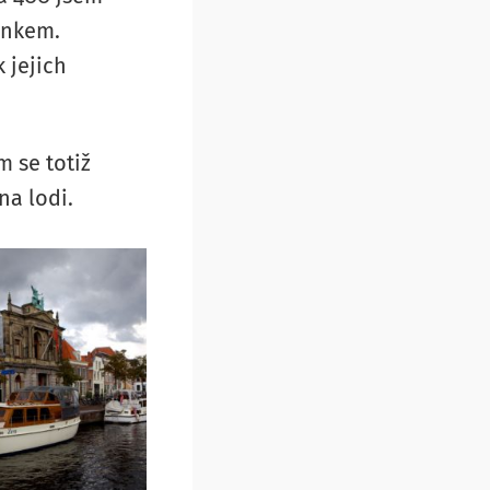
ánkem.
 jejich
 se totiž
na lodi.