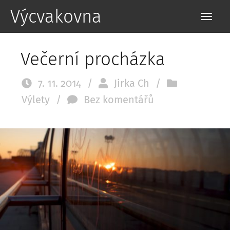
Výcvakovna
Večerní procházka
7. 11. 2014
/
Jirka Ch
/
Výlety
/
Bez komentářů