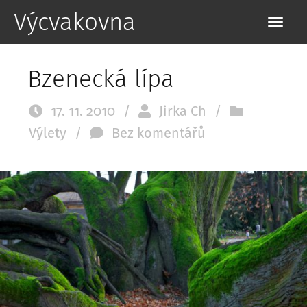
Výcvakovna
Bzenecká lípa
17. 11. 2010
/
Jirka Ch
/
Výlety
/
Bez komentářů