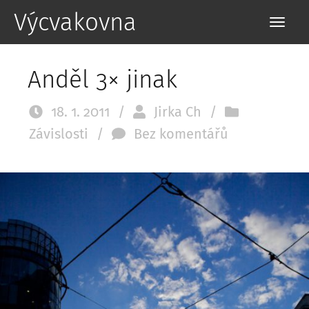
Výcvakovna
Anděl 3× jinak
18. 1. 2011
/
Jirka Ch
/
Závislosti
/
Bez komentářů