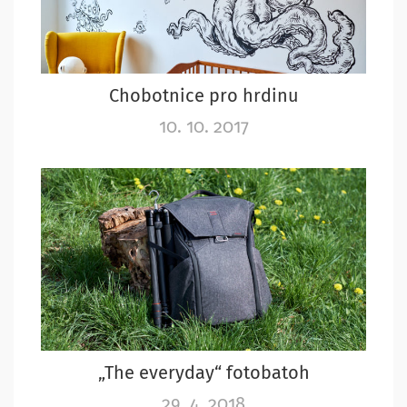
Chobotnice pro hrdinu
10. 10. 2017
„The everyday“ fotobatoh
29. 4. 2018