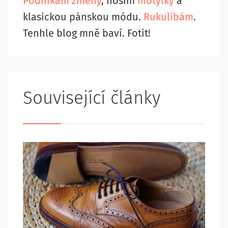
Podnikám změny
, nosím
motýlky
a
klasickou pánskou módu.
Rukulíbám
.
Tenhle blog mně baví. Fotit!
Související články