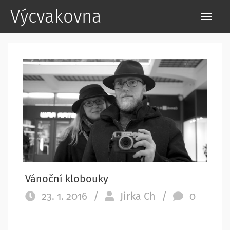
Výcvakovna
Vánoční klobouky
23. 1. 2016
/
Jirka Ch
/
0